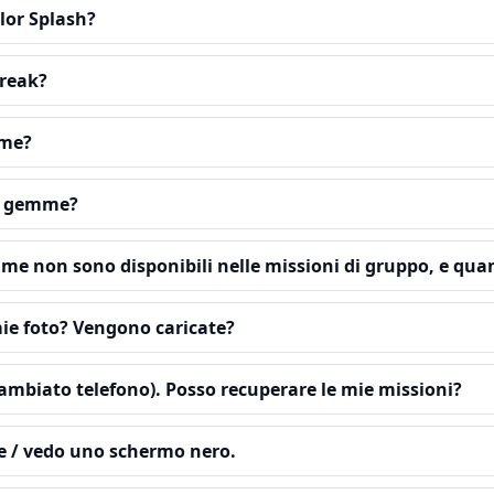
olor Splash?
treak?
mme?
le gemme?
me non sono disponibili nelle missioni di gruppo, e qu
mie foto? Vengono caricate?
 cambiato telefono). Posso recuperare le mie missioni?
e / vedo uno schermo nero.