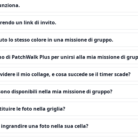
funziona.
endo un link di invito.
to lo stesso colore in una missione di gruppo.
o di PatchWalk Plus per unirsi alla mia missione di gru
idere il mio collage, e cosa succede se il timer scade?
sono disponibili nella mia missione di gruppo?
ituire le foto nella griglia?
ingrandire una foto nella sua cella?